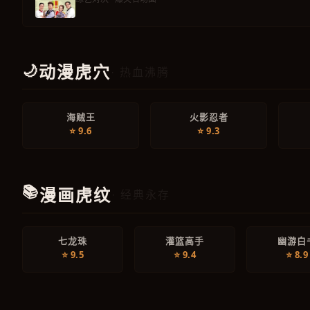
🌙
动漫虎穴
· 热血沸腾
海贼王
火影忍者
⭐ 9.6
⭐ 9.3
📚
漫画虎纹
· 经典永存
七龙珠
灌篮高手
幽游白
⭐ 9.5
⭐ 9.4
⭐ 8.9