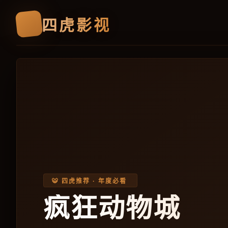
🐯
四虎影视
🐯 四虎推荐 · 年度必看
疯狂动物城