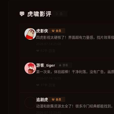
💬 虎啸影评
3 条
虎影侠
🐯 会员
四虎影视太硬核了！界面超有力量感，找片效率
2026-07-14 21:08
❤️ 62
💬 回复
游客_tiger
👤 游客
第一次来，体验超棒！干净利落，没有广告，画
2026-07-14 16:55
❤️ 31
💬 回复
追剧虎
🐯 会员
动漫和剧集资源太全了！很多冷门经典都能找到
2026-07-13 23:40