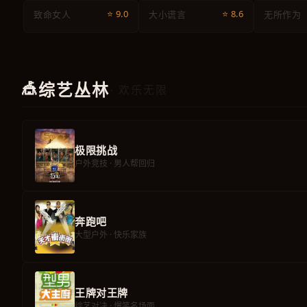
⭐ 9.0
⭐ 8.6
致命女人
大小谎言
无所作为
🎪
综艺丛林
· 欢乐无限
极限挑战
户外竞技 · 男人帮回归
奔跑吧
大型户外 · 快乐家族
王牌对王牌
综艺对决 · 爆笑名场面