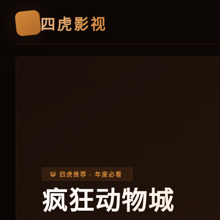
🐯
四虎影视
🐯 四虎推荐 · 年度必看
疯狂动物城