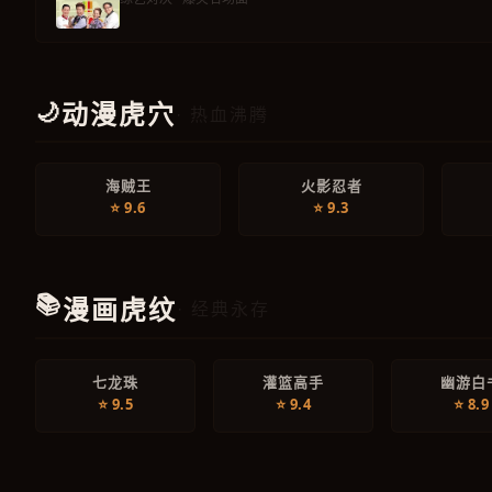
🌙
动漫虎穴
· 热血沸腾
海贼王
火影忍者
⭐ 9.6
⭐ 9.3
📚
漫画虎纹
· 经典永存
七龙珠
灌篮高手
幽游白
⭐ 9.5
⭐ 9.4
⭐ 8.9