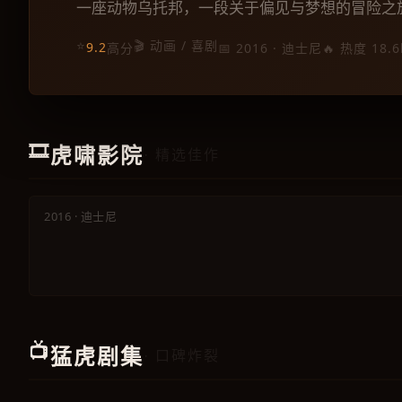
一座动物乌托邦，一段关于偏见与梦想的冒险之
⭐
🎬 动画 / 喜剧
9.2
高分
📅 2016 · 迪士尼
🔥 热度 18.6
动画
🎞️
虎啸影院
· 精选佳作
疯狂动物城
2016 · 迪士尼
📺
猛虎剧集
· 口碑炸裂