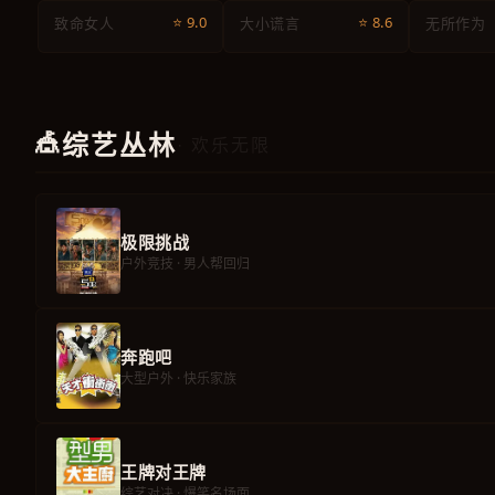
⭐ 9.0
⭐ 8.6
致命女人
大小谎言
无所作为
🎪
综艺丛林
· 欢乐无限
极限挑战
户外竞技 · 男人帮回归
奔跑吧
大型户外 · 快乐家族
王牌对王牌
综艺对决 · 爆笑名场面