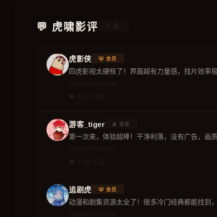
💬 虎啸影评
3 条
虎影侠
🐯 会员
四虎影视太硬核了！界面超有力量感，找片效率
2026-07-14 21:08
❤️ 62
💬 回复
游客_tiger
👤 游客
第一次来，体验超棒！干净利落，没有广告，画
2026-07-14 16:55
❤️ 31
💬 回复
追剧虎
🐯 会员
动漫和剧集资源太全了！很多冷门经典都能找到
2026-07-13 23:40